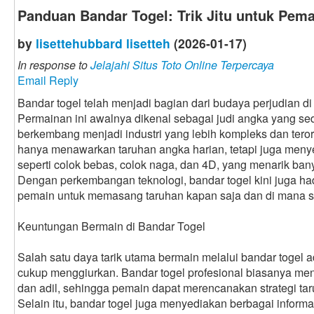
Panduan Bandar Togel: Trik Jitu untuk Pema
by
lisettehubbard lisetteh
(2026-01-17)
In response to
Jelajahi Situs Toto Online Terpercaya
Email Reply
Bandar togel telah menjadi bagian dari budaya perjudian d
Permainan ini awalnya dikenal sebagai judi angka yang sed
berkembang menjadi industri yang lebih kompleks dan teror
hanya menawarkan taruhan angka harian, tetapi juga meny
seperti colok bebas, colok naga, dan 4D, yang menarik ban
Dengan perkembangan teknologi, bandar togel kini juga h
pemain untuk memasang taruhan kapan saja dan di mana s
Keuntungan Bermain di Bandar Togel
Salah satu daya tarik utama bermain melalui bandar toge
cukup menggiurkan. Bandar togel profesional biasanya me
dan adil, sehingga pemain dapat merencanakan strategi ta
Selain itu, bandar togel juga menyediakan berbagai informasi