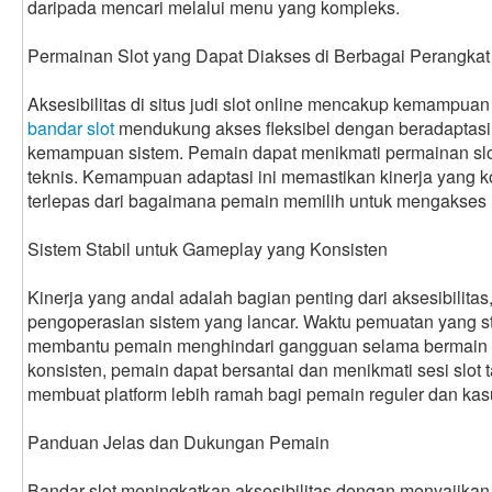
daripada mencari melalui menu yang kompleks.
Permainan Slot yang Dapat Diakses di Berbagai Perangkat
Aksesibilitas di situs judi slot online mencakup kemampuan
bandar slot
mendukung akses fleksibel dengan beradaptasi
kemampuan sistem. Pemain dapat menikmati permainan slo
teknis. Kemampuan adaptasi ini memastikan kinerja yang ko
terlepas dari bagaimana pemain memilih untuk mengakses h
Sistem Stabil untuk Gameplay yang Konsisten
Kinerja yang andal adalah bagian penting dari aksesibilita
pengoperasian sistem yang lancar. Waktu pemuatan yang sta
membantu pemain menghindari gangguan selama bermain ga
konsisten, pemain dapat bersantai dan menikmati sesi slot t
membuat platform lebih ramah bagi pemain reguler dan kas
Panduan Jelas dan Dukungan Pemain
Bandar slot meningkatkan aksesibilitas dengan menyajikan 