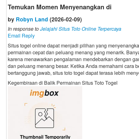
Temukan Momen Menyenangkan di
by
Robyn Land
(2026-02-09)
In response to
Jelajahi Situs Toto Online Terpercaya
Email Reply
Situs togel online dapat menjadi pilihan yang menyenang
permainan cepat dan peluang menang yang menarik. Banyak 
karena menawarkan pengalaman mendebarkan dengan gamep
dan peluang menang besar. Ketika Anda memahami cara be
bertanggung jawab, situs toto togel dapat terasa lebih m
Kegembiraan di Balik Permainan Situs Toto Togel