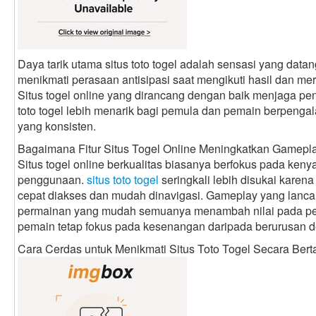
Daya tarik utama situs toto togel adalah sensasi yang datan
menikmati perasaan antisipasi saat mengikuti hasil dan me
Situs togel online yang dirancang dengan baik menjaga pe
toto togel lebih menarik bagi pemula dan pemain berpeng
yang konsisten.
Bagaimana Fitur Situs Togel Online Meningkatkan Gamepl
Situs togel online berkualitas biasanya berfokus pada k
penggunaan.
situs toto togel
seringkali lebih disukai karen
cepat diakses dan mudah dinavigasi. Gameplay yang lancar
permainan yang mudah semuanya menambah nilai pada pen
pemain tetap fokus pada kesenangan daripada berurusan 
Cara Cerdas untuk Menikmati Situs Toto Togel Secara Be