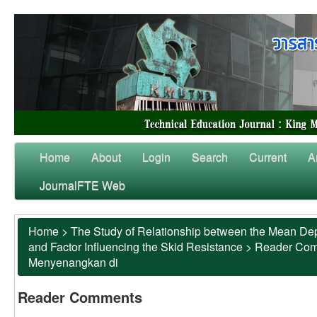
Home
About
Login
Search
Current
A
JournalFTE Web
Home
>
The Study of Relationship between the Mean Dep
and Factor Influencing the Skid Resistance
>
Reader Co
Menyenangkan di
Reader Comments