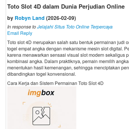
Toto Slot 4D dalam Dunia Perjudian Online
by
Robyn Land
(2026-02-09)
In response to
Jelajahi Situs Toto Online Terpercaya
Email Reply
Toto slot 4D merupakan salah satu bentuk permainan judi
togel empat angka dengan mekanisme mesin slot digital. P
karena menawarkan sensasi visual slot modern sekaligus
kombinasi angka. Dalam praktiknya, pemain memilih angka 
menentukan hasil kemenangan, sehingga menciptakan pen
dibandingkan togel konvensional.
Cara Kerja dan Sistem Permainan Toto Slot 4D