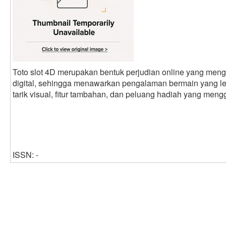
Toto slot 4D merupakan bentuk perjudian online yang meng
digital, sehingga menawarkan pengalaman bermain yang le
tarik visual, fitur tambahan, dan peluang hadiah yang meng
ISSN: -