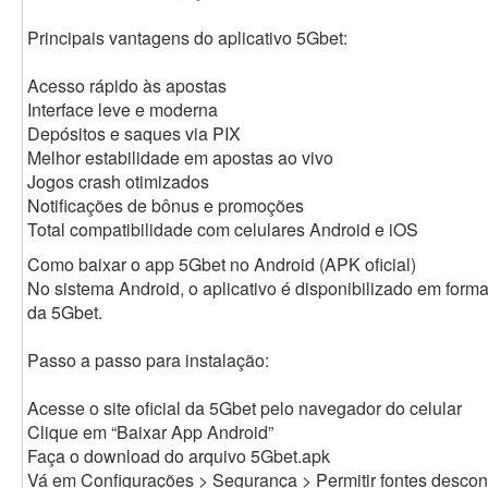
Principais vantagens do aplicativo 5Gbet:
Acesso rápido às apostas
Interface leve e moderna
Depósitos e saques via PIX
Melhor estabilidade em apostas ao vivo
Jogos crash otimizados
Notificações de bônus e promoções
Total compatibilidade com celulares Android e iOS
Como baixar o app 5Gbet no Android (APK oficial)
No sistema Android, o aplicativo é disponibilizado em format
da 5Gbet.
Passo a passo para instalação:
Acesse o site oficial da 5Gbet pelo navegador do celular
Clique em “Baixar App Android”
Faça o download do arquivo 5Gbet.apk
Vá em Configurações > Segurança > Permitir fontes desco