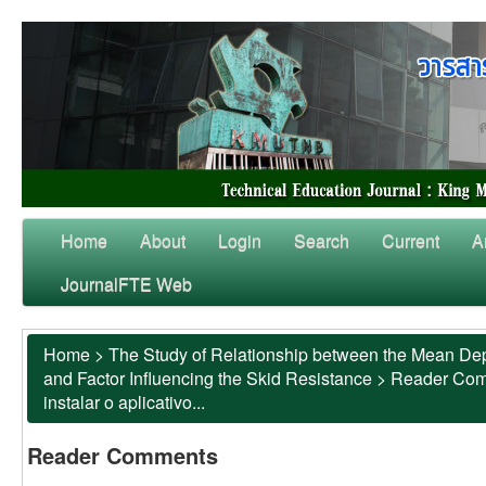
Home
About
Login
Search
Current
A
JournalFTE Web
Home
>
The Study of Relationship between the Mean Dep
and Factor Influencing the Skid Resistance
>
Reader Co
instalar o aplicativo...
Reader Comments