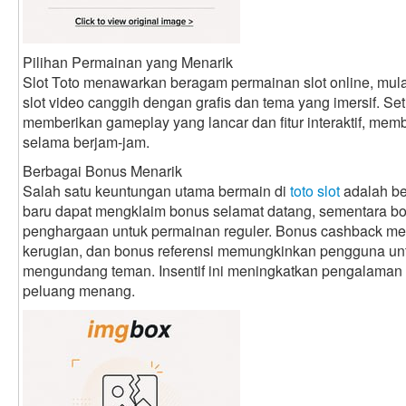
Pilihan Permainan yang Menarik
Slot Toto menawarkan beragam permainan slot online, mulai 
slot video canggih dengan grafis dan tema yang imersif. S
memberikan gameplay yang lancar dan fitur interaktif, memb
selama berjam-jam.
Berbagai Bonus Menarik
Salah satu keuntungan utama bermain di
toto slot
adalah be
baru dapat mengklaim bonus selamat datang, sementara b
penghargaan untuk permainan reguler. Bonus cashback m
kerugian, dan bonus referensi memungkinkan pengguna u
mengundang teman. Insentif ini meningkatkan pengalaman 
peluang menang.