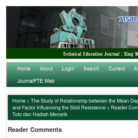
Home
About
Login
Search
Current
A
JournalFTE Web
Home
>
The Study of Relationship between the Mean Dep
and Factor Influencing the Skid Resistance
>
Reader Co
Toto dan Hadiah Menarik
Reader Comments