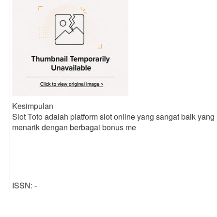
Kesimpulan
Slot Toto adalah platform slot online yang sangat baik y
menarik dengan berbagai bonus me
ISSN: -