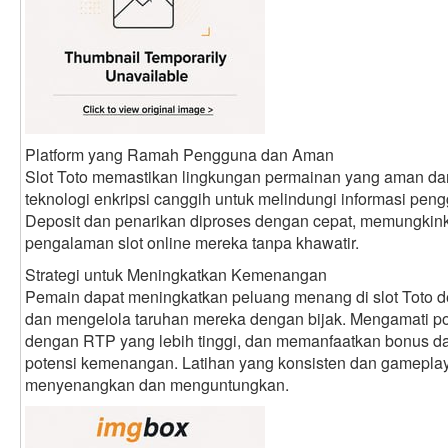
Platform yang Ramah Pengguna dan Aman
Slot Toto memastikan lingkungan permainan yang aman da
teknologi enkripsi canggih untuk melindungi informasi pe
Deposit dan penarikan diproses dengan cepat, memungkin
pengalaman slot online mereka tanpa khawatir.
Strategi untuk Meningkatkan Kemenangan
Pemain dapat meningkatkan peluang menang di slot Toto
dan mengelola taruhan mereka dengan bijak. Mengamati p
dengan RTP yang lebih tinggi, dan memanfaatkan bonus da
potensi kemenangan. Latihan yang konsisten dan gameplay 
menyenangkan dan menguntungkan.