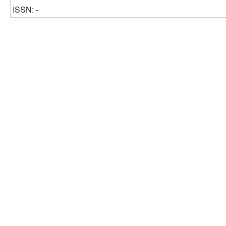
ISSN: -