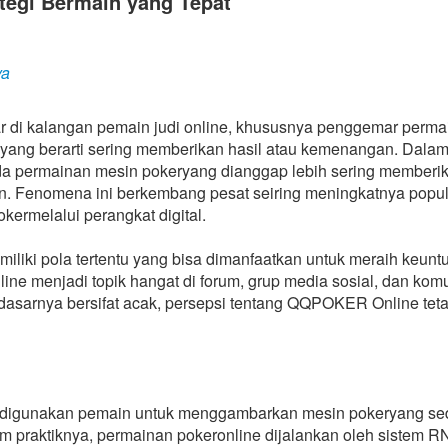
egi Bermain yang Tepat
ya
r di kalangan pemain judi online, khususnya penggemar perma
ul yang berarti sering memberikan hasil atau kemenangan. Dala
a permainan mesin pokeryang dianggap lebih sering memberi
n. Fenomena ini berkembang pesat seiring meningkatnya popul
ermelalui perangkat digital.
iliki pola tertentu yang bisa dimanfaatkan untuk meraih keunt
 menjadi topik hangat di forum, grup media sosial, dan komu
 dasarnya bersifat acak, persepsi tentang QQPOKER Online tet
g digunakan pemain untuk menggambarkan mesin pokeryang s
 praktiknya, permainan pokeronline dijalankan oleh sistem 