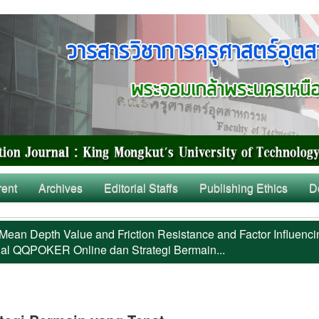
rent
Archives
Editorial Staffs
Publishing Ethics
D
Mean Depth Value and Friction Resistance and Factor Influenci
l QQPOKER Online dan Strategi Bermain...