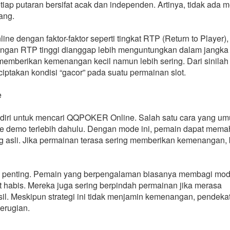
p putaran bersifat acak dan independen. Artinya, tidak ada m
ang.
dengan faktor-faktor seperti tingkat RTP (Return to Player),
dengan RTP tinggi dianggap lebih menguntungkan dalam jangka
 memberikan kemenangan kecil namun lebih sering. Dari sinila
iptakan kondisi “gacor” pada suatu permainan slot.
e
sendiri untuk mencari QQPOKER Online. Salah satu cara yang u
 demo terlebih dahulu. Dengan mode ini, pemain dapat mem
 asli. Jika permainan terasa sering memberikan kemenangan, 
egi penting. Pemain yang berpengalaman biasanya membagi mod
t habis. Mereka juga sering berpindah permainan jika merasa
l. Meskipun strategi ini tidak menjamin kemenangan, pendeka
erugian.