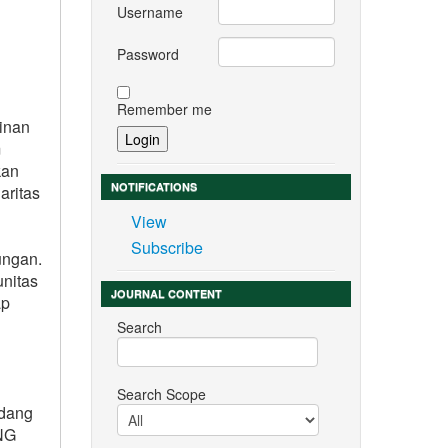
Username
Password
Remember me
inan
m
kan
NOTIFICATIONS
aritas
View
Subscribe
ungan.
nitas
JOURNAL CONTENT
ap
Search
Search Scope
edang
RNG