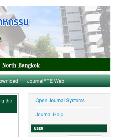
ownload
JournalFTE Web
Open Journal Systems
ng the
Journal Help
USER