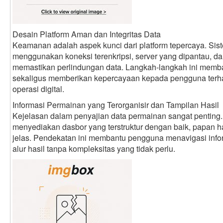
Desain Platform Aman dan Integritas Data
Keamanan adalah aspek kunci dari platform tepercaya. Sis
menggunakan koneksi terenkripsi, server yang dipantau, dan 
memastikan perlindungan data. Langkah-langkah ini memban
sekaligus memberikan kepercayaan kepada pengguna ter
operasi digital.
Informasi Permainan yang Terorganisir dan Tampilan Hasil
Kejelasan dalam penyajian data permainan sangat penting.
menyediakan dasbor yang terstruktur dengan baik, papan ha
jelas. Pendekatan ini membantu pengguna menavigasi in
alur hasil tanpa kompleksitas yang tidak perlu.