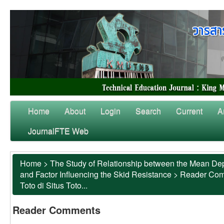
Home
About
Login
Search
Current
A
JournalFTE Web
Home
>
The Study of Relationship between the Mean Dep
and Factor Influencing the Skid Resistance
>
Reader Co
Toto di Situs Toto...
Reader Comments