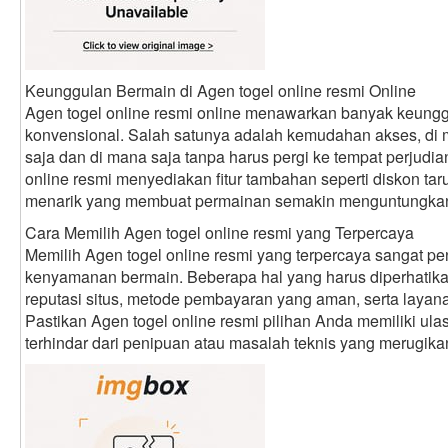
Keunggulan Bermain di Agen togel online resmi Online
Agen togel online resmi online menawarkan banyak keung
konvensional. Salah satunya adalah kemudahan akses, di 
saja dan di mana saja tanpa harus pergi ke tempat perjudian 
online resmi menyediakan fitur tambahan seperti diskon tar
menarik yang membuat permainan semakin menguntungka
Cara Memilih Agen togel online resmi yang Terpercaya
Memilih Agen togel online resmi yang terpercaya sangat p
kenyamanan bermain. Beberapa hal yang harus diperhatikan 
reputasi situs, metode pembayaran yang aman, serta layan
Pastikan Agen togel online resmi pilihan Anda memiliki ulas
terhindar dari penipuan atau masalah teknis yang merugika