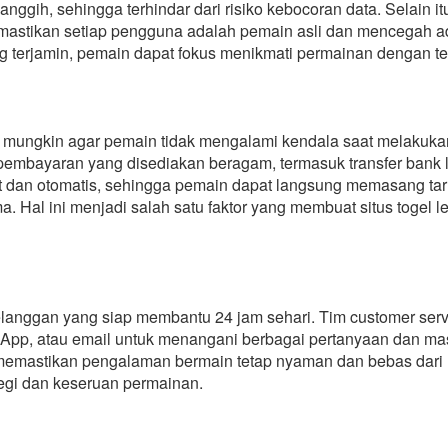
nggih, sehingga terhindar dari risiko kebocoran data. Selain it
memastikan setiap pengguna adalah pemain asli dan mencegah 
 terjamin, pemain dapat fokus menikmati permainan dengan t
ah mungkin agar pemain tidak mengalami kendala saat melakuka
mbayaran yang disediakan beragam, termasuk transfer bank lo
pat dan otomatis, sehingga pemain dapat langsung memasang ta
Hal ini menjadi salah satu faktor yang membuat situs togel l
pelanggan yang siap membantu 24 jam sehari. Tim customer serv
tsApp, atau email untuk menangani berbagai pertanyaan dan ma
i memastikan pengalaman bermain tetap nyaman dan bebas dari
egi dan keseruan permainan.