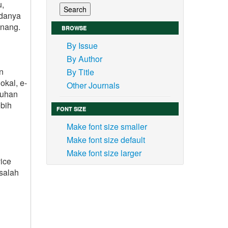
u,
adanya
enang.
BROWSE
By Issue
By Author
n
By Title
kal, e-
Other Journals
ruhan
ebih
FONT SIZE
Make font size smaller
Make font size default
Make font size larger
ice
salah