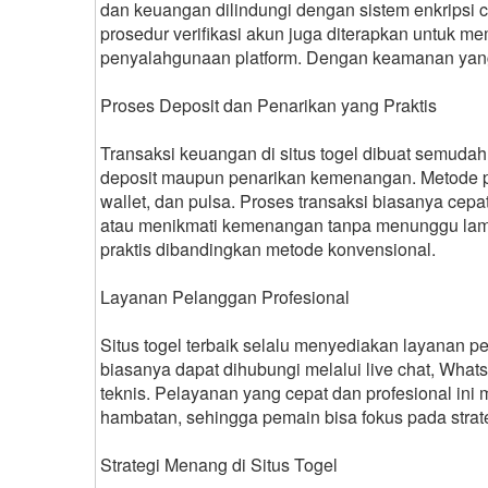
dan keuangan dilindungi dengan sistem enkripsi ca
prosedur verifikasi akun juga diterapkan untuk 
penyalahgunaan platform. Dengan keamanan yang
Proses Deposit dan Penarikan yang Praktis
Transaksi keuangan di situs togel dibuat semud
deposit maupun penarikan kemenangan. Metode pe
wallet, dan pulsa. Proses transaksi biasanya ce
atau menikmati kemenangan tanpa menunggu lama. 
praktis dibandingkan metode konvensional.
Layanan Pelanggan Profesional
Situs togel terbaik selalu menyediakan layanan 
biasanya dapat dihubungi melalui live chat, Wha
teknis. Pelayanan yang cepat dan profesional in
hambatan, sehingga pemain bisa fokus pada strat
Strategi Menang di Situs Togel