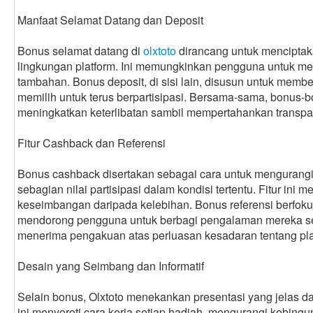
Manfaat Selamat Datang dan Deposit
Bonus selamat datang di
olxtoto
dirancang untuk menciptak
lingkungan platform. Ini memungkinkan pengguna untuk menj
tambahan. Bonus deposit, di sisi lain, disusun untuk memb
memilih untuk terus berpartisipasi. Bersama-sama, bonus-bo
meningkatkan keterlibatan sambil mempertahankan transpar
Fitur Cashback dan Referensi
Bonus cashback disertakan sebagai cara untuk mengurang
sebagian nilai partisipasi dalam kondisi tertentu. Fitur i
keseimbangan daripada kelebihan. Bonus referensi berfoku
mendorong pengguna untuk berbagi pengalaman mereka se
menerima pengakuan atas perluasan kesadaran tentang pla
Desain yang Seimbang dan Informatif
Selain bonus, Olxtoto menekankan presentasi yang jelas dan
ini menyoroti cara kerja setiap hadiah, mengurangi kebi