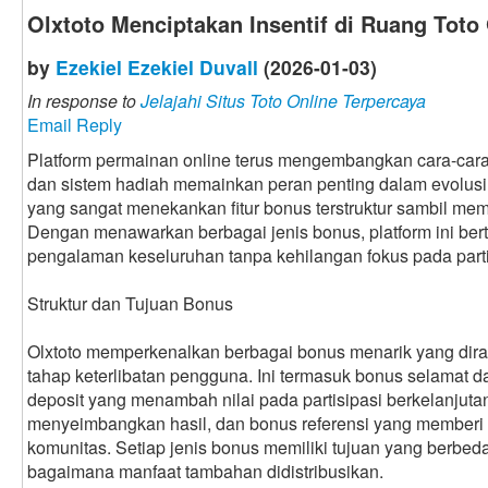
Olxtoto Menciptakan Insentif di Ruang Toto
by
Ezekiel Ezekiel Duvall
(2026-01-03)
In response to
Jelajahi Situs Toto Online Terpercaya
Email Reply
Platform permainan online terus mengembangkan cara-cara
dan sistem hadiah memainkan peran penting dalam evolusi in
yang sangat menekankan fitur bonus terstruktur sambil me
Dengan menawarkan berbagai jenis bonus, platform ini ber
pengalaman keseluruhan tanpa kehilangan fokus pada part
Struktur dan Tujuan Bonus
Olxtoto memperkenalkan berbagai bonus menarik yang dir
tahap keterlibatan pengguna. Ini termasuk bonus selamat d
deposit yang menambah nilai pada partisipasi berkelanju
menyeimbangkan hasil, dan bonus referensi yang memberi
komunitas. Setiap jenis bonus memiliki tujuan yang ber
bagaimana manfaat tambahan didistribusikan.