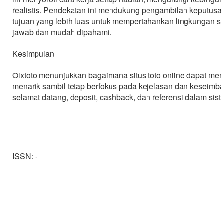
realistis. Pendekatan ini mendukung pengambilan keputusa
tujuan yang lebih luas untuk mempertahankan lingkungan si
jawab dan mudah dipahami.
Kesimpulan
Olxtoto menunjukkan bagaimana situs toto online dapat me
menarik sambil tetap berfokus pada kejelasan dan kese
selamat datang, deposit, cashback, dan referensi dalam sist
ISSN: -