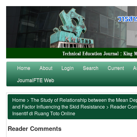
Home
About
Login
Search
Current
A
JournalFTE Web
Home
>
The Study of Relationship between the Mean Dep
and Factor Influencing the Skid Resistance
>
Reader Co
Insentif di Ruang Toto Online
Reader Comments