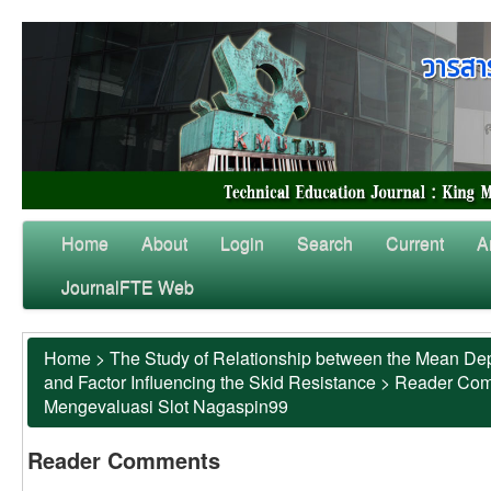
Home
About
Login
Search
Current
A
JournalFTE Web
Home
>
The Study of Relationship between the Mean Dep
and Factor Influencing the Skid Resistance
>
Reader Co
Mengevaluasi Slot Nagaspin99
Reader Comments