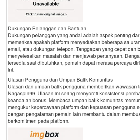
Dukungan Pelanggan dan Bantuan
Dukungan pelanggan yang andal adalah aspek penting dar
memeriksa apakah platform menyediakan beberapa saluran k
email, atau dukungan telepon. Tanggapan yang cepat dan 
menyelesaikan masalah dan menjawab pertanyaan. Deng
tersedia saat dibutuhkan, pemain dapat merasa percaya dir
ini.
Ulasan Pengguna dan Umpan Balik Komunitas
Ulasan dan umpan balik pengguna memberikan wawasan te
Nagaspin99. Ulasan ini sering menyoroti konsistensi pemba
keandalan bonus. Membaca umpan balik komunitas memun
mengukur kepercayaan platform dan kepuasan pengguna sec
dengan pengalaman pemain lain membantu dalam membuat
berkomitmen pada platform.