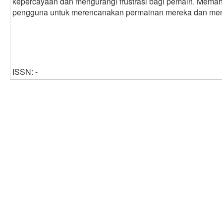
kepercayaan dan mengurangi frustrasi bagi pemain. Mema
pengguna untuk merencanakan permainan mereka dan me
ISSN: -