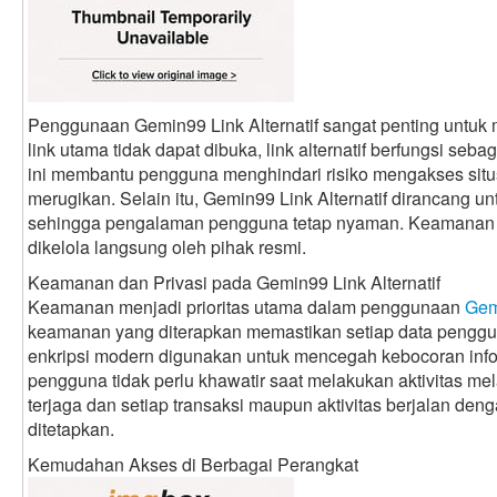
Penggunaan Gemin99 Link Alternatif sangat penting untuk 
link utama tidak dapat dibuka, link alternatif berfungsi se
ini membantu pengguna menghindari risiko mengakses situs
merugikan. Selain itu, Gemin99 Link Alternatif dirancang u
sehingga pengalaman pengguna tetap nyaman. Keamanan data
dikelola langsung oleh pihak resmi.
Keamanan dan Privasi pada Gemin99 Link Alternatif
Keamanan menjadi prioritas utama dalam penggunaan
Gemi
keamanan yang diterapkan memastikan setiap data penggun
enkripsi modern digunakan untuk mencegah kebocoran info
pengguna tidak perlu khawatir saat melakukan aktivitas melalu
terjaga dan setiap transaksi maupun aktivitas berjalan de
ditetapkan.
Kemudahan Akses di Berbagai Perangkat