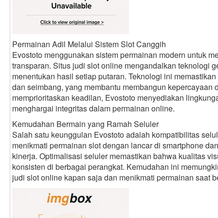
Permainan Adil Melalui Sistem Slot Canggih
Evostoto menggunakan sistem permainan modern untuk me
transparan. Situs judi slot online mengandalkan teknologi 
menentukan hasil setiap putaran. Teknologi ini memastikan 
dan seimbang, yang membantu membangun kepercayaan di
memprioritaskan keadilan, Evostoto menyediakan lingkung
menghargai integritas dalam permainan online.
Kemudahan Bermain yang Ramah Seluler
Salah satu keunggulan Evostoto adalah kompatibilitas selu
menikmati permainan slot dengan lancar di smartphone da
kinerja. Optimalisasi seluler memastikan bahwa kualitas v
konsisten di berbagai perangkat. Kemudahan ini memungk
judi slot online kapan saja dan menikmati permainan saat b