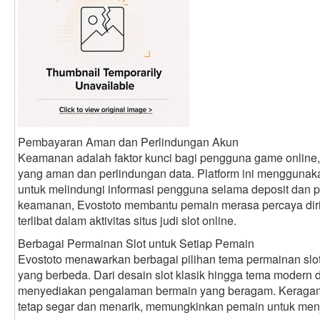
Pembayaran Aman dan Perlindungan Akun
Keamanan adalah faktor kunci bagi pengguna game online
yang aman dan perlindungan data. Platform ini mengguna
untuk melindungi informasi pengguna selama deposit dan 
keamanan, Evostoto membantu pemain merasa percaya diri
terlibat dalam aktivitas situs judi slot online.
Berbagai Permainan Slot untuk Setiap Pemain
Evostoto menawarkan berbagai pilihan tema permainan slo
yang berbeda. Dari desain slot klasik hingga tema modern da
menyediakan pengalaman bermain yang beragam. Keragam
tetap segar dan menarik, memungkinkan pemain untuk menj