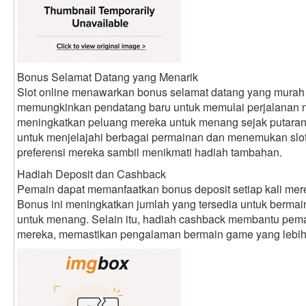
Bonus Selamat Datang yang Menarik
Slot online menawarkan bonus selamat datang yang murah h
memungkinkan pendatang baru untuk memulai perjalanan m
meningkatkan peluang mereka untuk menang sejak putaran
untuk menjelajahi berbagai permainan dan menemukan slo
preferensi mereka sambil menikmati hadiah tambahan.
Hadiah Deposit dan Cashback
Pemain dapat memanfaatkan bonus deposit setiap kali mer
Bonus ini meningkatkan jumlah yang tersedia untuk berma
untuk menang. Selain itu, hadiah cashback membantu pem
mereka, memastikan pengalaman bermain game yang lebih