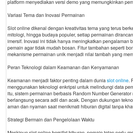
platform menyediakan versi demo yang memungkinkan pema
Variasi Tema dan Inovasi Permainan
Slot online dikenal dengan kreativitas tema yang terus ber
mitologi, hingga budaya populer, setiap permainan diranca
imersif. Inovasi ini tidak hanya meningkatkan pengalaman b
pemain agar tidak mudah bosan. Fitur tambahan seperti bon
mekanisme permainan unik menjadi nilai tambah yang membu
Peran Teknologi dalam Keamanan dan Kenyamanan
Keamanan menjadi faktor penting dalam dunia
slot online
.
menggunakan teknologi enkripsi untuk melindungi data pema
itu, sistem permainan berbasis Random Number Generator
berlangsung secara adil dan acak. Dengan dukungan teknol
aman dan nyaman saat menikmati hiburan digital tanpa kha
Strategi Bermain dan Pengelolaan Waktu
Meskipun slot online bersifat hiburan, pemain tetap perlu m