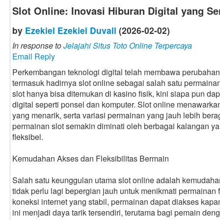
Slot Online: Inovasi Hiburan Digital yang S
by
Ezekiel Ezekiel Duvall
(2026-02-02)
In response to
Jelajahi Situs Toto Online Terpercaya
Email Reply
Perkembangan teknologi digital telah membawa perubahan b
termasuk hadirnya slot online sebagai salah satu permainan
slot hanya bisa ditemukan di kasino fisik, kini siapa pun 
digital seperti ponsel dan komputer. Slot online menawark
yang menarik, serta variasi permainan yang jauh lebih ber
permainan slot semakin diminati oleh berbagai kalangan ya
fleksibel.
Kemudahan Akses dan Fleksibilitas Bermain
Salah satu keunggulan utama slot online adalah kemudah
tidak perlu lagi bepergian jauh untuk menikmati permainan
koneksi internet yang stabil, permainan dapat diakses kapan
ini menjadi daya tarik tersendiri, terutama bagi pemain deng