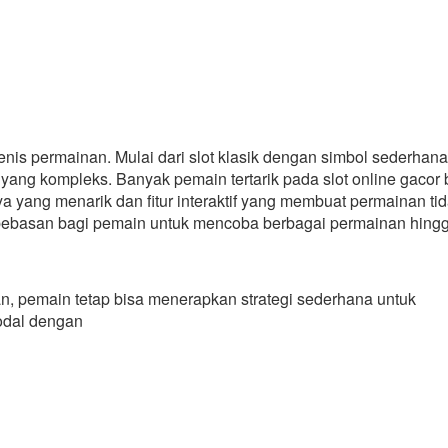
enis permainan. Mulai dari slot klasik dengan simbol sederhan
 yang kompleks. Banyak pemain tertarik pada slot online gacor
nya yang menarik dan fitur interaktif yang membuat permainan ti
basan bagi pemain untuk mencoba berbagai permainan hing
an, pemain tetap bisa menerapkan strategi sederhana untuk
odal dengan