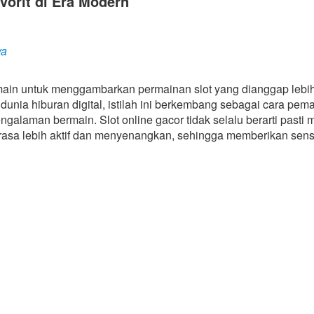
avorit di Era Modern
ya
pemain untuk menggambarkan permainan slot yang dianggap lebih
nia hiburan digital, istilah ini berkembang sebagai cara pem
galaman bermain. Slot online gacor tidak selalu berarti pasti
erasa lebih aktif dan menyenangkan, sehingga memberikan sens