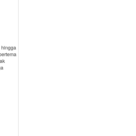
a hingga
 bertema
dak
ga