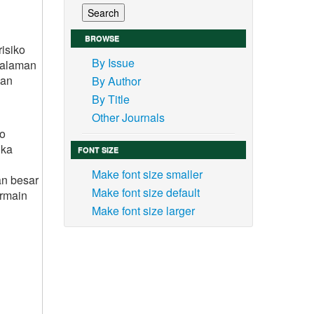
BROWSE
isiko
By Issue
galaman
dan
By Author
By Title
Other Journals
to
gka
FONT SIZE
Make font size smaller
an besar
Make font size default
ermain
Make font size larger