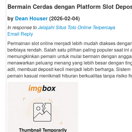
Bermain Cerdas dengan Platform Slot Depos
by
Dean Houser
(2026-02-04)
In response to
Jelajahi Situs Toto Online Terpercaya
Email Reply
Permainan slot online menjadi lebih mudah diakses dengan
berbiaya rendah. Salah satu pilihan paling populer saat ini
memungkinkan pemain untuk mulai bermain dengan anggaran 
menawarkan peluang menang yang lebih besar dengan ting
adil, membuat deposit kecil menjadi lebih berharga. Sist
pemain kasual menikmati hiburan berkualitas tanpa risiko fi