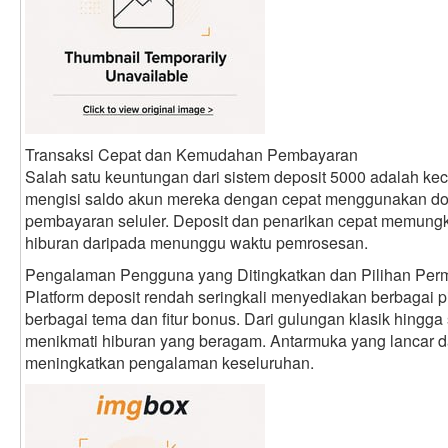
Transaksi Cepat dan Kemudahan Pembayaran
Salah satu keuntungan dari sistem deposit 5000 adalah ke
mengisi saldo akun mereka dengan cepat menggunakan dompe
pembayaran seluler. Deposit dan penarikan cepat memung
hiburan daripada menunggu waktu pemrosesan.
Pengalaman Pengguna yang Ditingkatkan dan Pilihan Per
Platform deposit rendah seringkali menyediakan berbagai p
berbagai tema dan fitur bonus. Dari gulungan klasik hingga
menikmati hiburan yang beragam. Antarmuka yang lancar d
meningkatkan pengalaman keseluruhan.