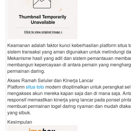
Keamanan adalah faktor kunci keberhasilan platform situs 
sistem transaksi yang aman digunakan untuk melindungi d
Mekanisme hasil yang adil dan sistem pemantauan memban
membangun kepercayaan di antara pemain yang mengharg
permainan daring.
Akses Ramah Seluler dan Kinerja Lancar
Platform
situs toto
modern dioptimalkan untuk perangkat se
mengakses akun mereka kapan saja dan di mana saja. Ant
responsif memastikan kinerja yang lancar pada ponsel pintar, 
membuat permainan togel daring nyaman dan mudah diaks
yang sibuk.
Kesimpulan