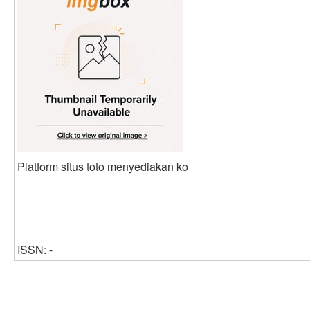
Platform situs toto menyediakan ko
ISSN: -