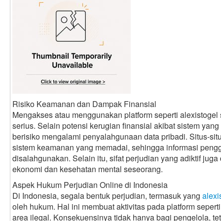
Risiko Keamanan dan Dampak Finansial
Mengakses atau menggunakan platform seperti alexistogel
serius. Selain potensi kerugian finansial akibat sistem yan
berisiko mengalami penyalahgunaan data pribadi. Situs-situs
sistem keamanan yang memadai, sehingga informasi pen
disalahgunakan. Selain itu, sifat perjudian yang adiktif ju
ekonomi dan kesehatan mental seseorang.
Aspek Hukum Perjudian Online di Indonesia
Di Indonesia, segala bentuk perjudian, termasuk yang
alexi
oleh hukum. Hal ini membuat aktivitas pada platform sepert
area ilegal. Konsekuensinya tidak hanya bagi pengelola, t