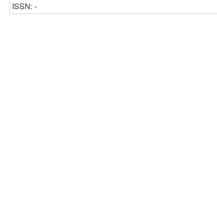
ISSN: -