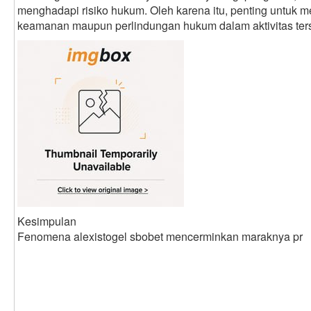
menghadapi risiko hukum. Oleh karena itu, penting untuk
keamanan maupun perlindungan hukum dalam aktivitas ter
Kesimpulan
Fenomena alexistogel sbobet mencerminkan maraknya pr