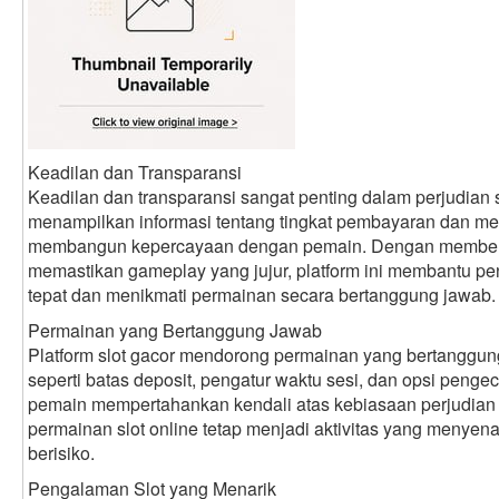
Keadilan dan Transparansi
Keadilan dan transparansi sangat penting dalam perjudian sl
menampilkan informasi tentang tingkat pembayaran dan m
membangun kepercayaan dengan pemain. Dengan memberi
memastikan gameplay yang jujur, platform ini membantu 
tepat dan menikmati permainan secara bertanggung jawab.
Permainan yang Bertanggung Jawab
Platform slot gacor mendorong permainan yang bertanggu
seperti batas deposit, pengatur waktu sesi, dan opsi pengecua
pemain mempertahankan kendali atas kebiasaan perjudia
permainan slot online tetap menjadi aktivitas yang meny
berisiko.
Pengalaman Slot yang Menarik