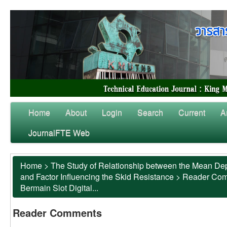
Home
About
Login
Search
Current
A
JournalFTE Web
Home
>
The Study of Relationship between the Mean Dep
and Factor Influencing the Skid Resistance
>
Reader Co
Bermain Slot Digital...
Reader Comments