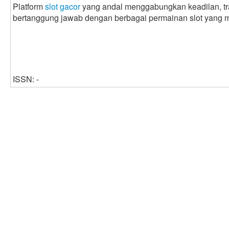
Platform
slot gacor
yang andal menggabungkan keadilan, tr
bertanggung jawab dengan berbagai permainan slot yang 
ISSN: -