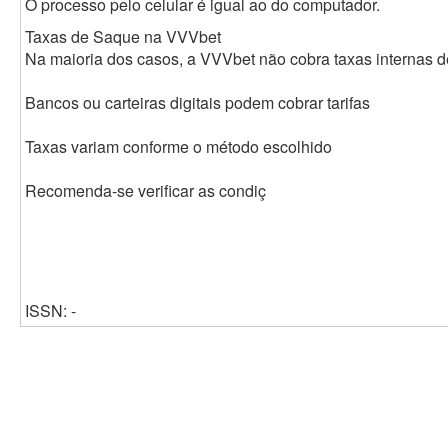
O processo pelo celular é igual ao do computador.
Taxas de Saque na VVVbet
Na maioria dos casos, a VVVbet não cobra taxas internas d
Bancos ou carteiras digitais podem cobrar tarifas
Taxas variam conforme o método escolhido
Recomenda-se verificar as condiç
ISSN: -