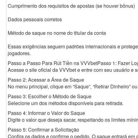
Cumprimento dos requisitos de apostas (se houver bônus)
Dados pessoais corretos
Método de saque no nome do titular da conta
Essas exigências seguem padrões internacionais e protege
jogadores.
Passo a Passo Para Rút Tiền na VVVbetPasso 1: Fazer Lo
Acesse o site oficial da VVVbet e entre com seu usuário e 
Passo 2: Acessar a Área de Saque
No menu principal, clique em “Saque”, “Retirar Dinheiro” ou
Passo 3: Escolher o Método de Saque
Selecione um dos métodos disponíveis para retirada.
Passo 4: Informar o Valor do Saque
Digite o valor que deseja sacar, respeitando os limites mín
Passo 5: Confirmar a Solicitação
Confira os dados e confirme o pedido. O saque entrará em a