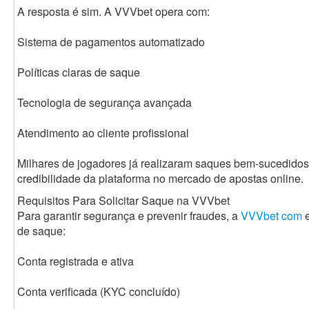
A resposta é sim. A VVVbet opera com:
Sistema de pagamentos automatizado
Políticas claras de saque
Tecnologia de segurança avançada
Atendimento ao cliente profissional
Milhares de jogadores já realizaram saques bem-sucedido
credibilidade da plataforma no mercado de apostas online.
Requisitos Para Solicitar Saque na VVVbet
Para garantir segurança e prevenir fraudes, a
VVVbet com
e
de saque:
Conta registrada e ativa
Conta verificada (KYC concluído)