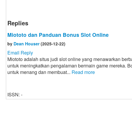
Replies
Miototo dan Panduan Bonus Slot Online
by
Dean Houser
(2025-12-22)
Email Reply
Miototo adalah situs judi slot online yang menawarkan be
untuk meningkatkan pengalaman bermain game mereka. B
untuk menang dan membuat...
Read more
ISSN: -