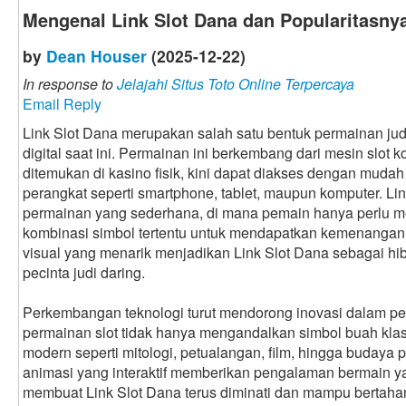
Mengenal Link Slot Dana dan Popularitasnya
by
Dean Houser
(2025-12-22)
In response to
Jelajahi Situs Toto Online Terpercaya
Email Reply
Link Slot Dana merupakan salah satu bentuk permainan judi
digital saat ini. Permainan ini berkembang dari mesin slot
ditemukan di kasino fisik, kini dapat diakses dengan muda
perangkat seperti smartphone, tablet, maupun komputer. 
permainan yang sederhana, di mana pemain hanya perlu 
kombinasi simbol tertentu untuk mendapatkan kemenanga
visual yang menarik menjadikan Link Slot Dana sebagai hib
pecinta judi daring.
Perkembangan teknologi turut mendorong inovasi dalam per
permainan slot tidak hanya mengandalkan simbol buah klas
modern seperti mitologi, petualangan, film, hingga budaya po
animasi yang interaktif memberikan pengalaman bermain yang
membuat Link Slot Dana terus diminati dan mampu bertahan