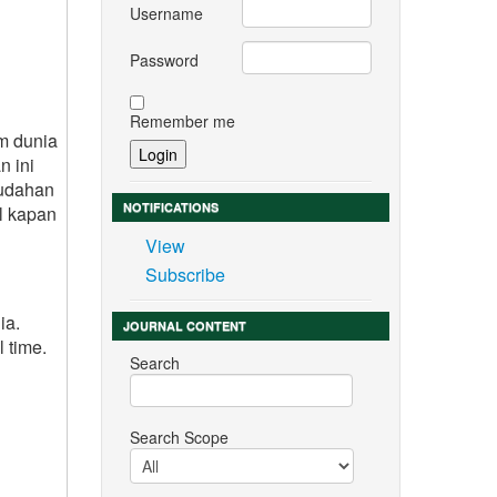
Username
Password
Remember me
m dunia
n ini
mudahan
NOTIFICATIONS
l kapan
View
Subscribe
ia.
JOURNAL CONTENT
 time.
Search
Search Scope