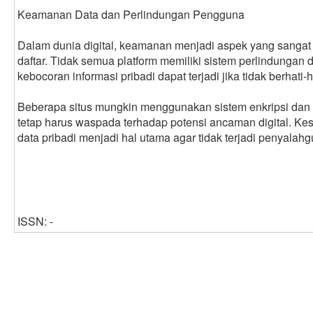
Keamanan Data dan Perlindungan Pengguna
Dalam dunia digital, keamanan menjadi aspek yang sangat
daftar. Tidak semua platform memiliki sistem perlindungan d
kebocoran informasi pribadi dapat terjadi jika tidak berhati-h
Beberapa situs mungkin menggunakan sistem enkripsi dan
tetap harus waspada terhadap potensi ancaman digital. K
data pribadi menjadi hal utama agar tidak terjadi penyalah
ISSN: -