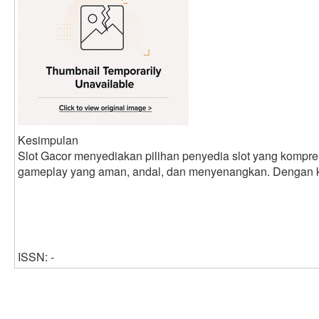
Kesimpulan
Slot Gacor menyediakan pilihan penyedia slot yang komp
gameplay yang aman, andal, dan menyenangkan. Dengan k
ISSN: -