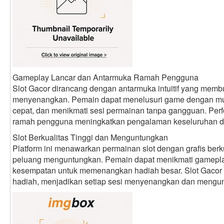
Gameplay Lancar dan Antarmuka Ramah Pengguna
Slot Gacor dirancang dengan antarmuka intuitif yang memb
menyenangkan. Pemain dapat menelusuri game dengan m
cepat, dan menikmati sesi permainan tanpa gangguan. Perfo
ramah pengguna meningkatkan pengalaman keseluruhan dan
Slot Berkualitas Tinggi dan Menguntungkan
Platform ini menawarkan permainan slot dengan grafis berkual
peluang menguntungkan. Pemain dapat menikmati gamepla
kesempatan untuk memenangkan hadiah besar. Slot Gacor
hadiah, menjadikan setiap sesi menyenangkan dan mengu