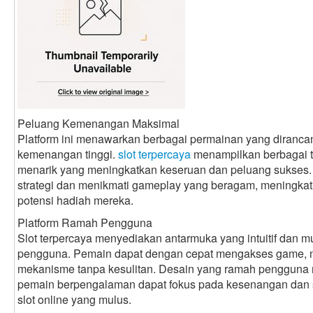
Peluang Kemenangan Maksimal
Platform ini menawarkan berbagai permainan yang diranca
kemenangan tinggi.
slot terpercaya
menampilkan berbagai t
menarik yang meningkatkan keseruan dan peluang sukses.
strategi dan menikmati gameplay yang beragam, meningka
potensi hadiah mereka.
Platform Ramah Pengguna
Slot terpercaya menyediakan antarmuka yang intuitif dan 
pengguna. Pemain dapat dengan cepat mengakses game, 
mekanisme tanpa kesulitan. Desain yang ramah penggun
pemain berpengalaman dapat fokus pada kesenangan dan 
slot online yang mulus.