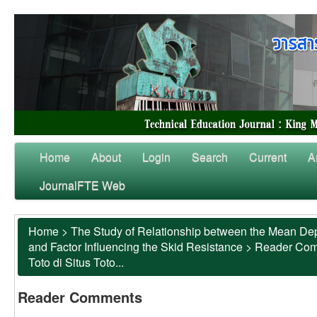
Home
About
Login
Search
Current
A
JournalFTE Web
Home
>
The Study of Relationship between the Mean Dep
and Factor Influencing the Skid Resistance
>
Reader Co
Toto di Situs Toto...
Reader Comments