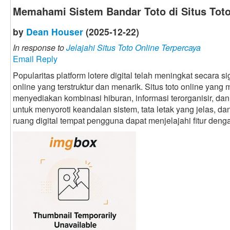
Memahami Sistem Bandar Toto di Situs Tot
by
Dean Houser
(2025-12-22)
In response to
Jelajahi Situs Toto Online Terpercaya
Email Reply
Popularitas platform lotere digital telah meningkat secara 
online yang terstruktur dan menarik. Situs toto online yang
menyediakan kombinasi hiburan, informasi terorganisir, dan
untuk menyoroti keandalan sistem, tata letak yang jelas, da
ruang digital tempat pengguna dapat menjelajahi fitur deng