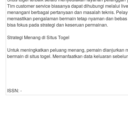
Tim customer service biasanya dapat dihubungi melalui liv
menangani berbagai pertanyaan dan masalah teknis. Pelaya
memastikan pengalaman bermain tetap nyaman dan bebas 
bisa fokus pada strategi dan keseruan permainan.
Strategi Menang di Situs Togel
Untuk meningkatkan peluang menang, pemain dianjurkan me
bermain di situs togel. Memanfaatkan data keluaran sebel
ISSN: -