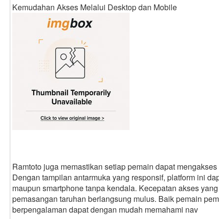
Kemudahan Akses Melalui Desktop dan Mobile
Ramtoto juga memastikan setiap pemain dapat mengakses s
Dengan tampilan antarmuka yang responsif, platform ini da
maupun smartphone tanpa kendala. Kecepatan akses yang 
pemasangan taruhan berlangsung mulus. Baik pemain pe
berpengalaman dapat dengan mudah memahami nav