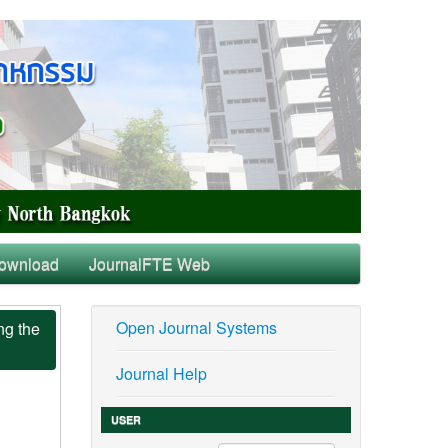
ownload
JournalFTE Web
Open Journal Systems
ng the
Journal Help
USER