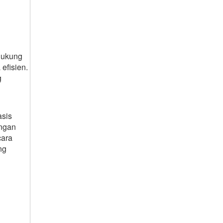
dukung
efisien.
g
asis
engan
cara
ng