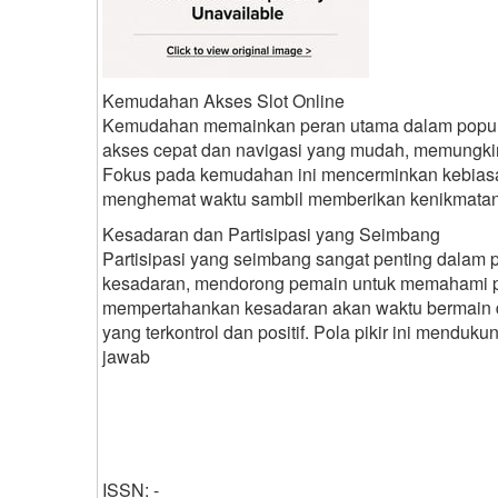
Kemudahan Akses Slot Online
Kemudahan memainkan peran utama dalam populari
akses cepat dan navigasi yang mudah, memungkinka
Fokus pada kemudahan ini mencerminkan kebiasa
menghemat waktu sambil memberikan kenikmatan 
Kesadaran dan Partisipasi yang Seimbang
Partisipasi yang seimbang sangat penting dalam 
kesadaran, mendorong pemain untuk memahami pe
mempertahankan kesadaran akan waktu bermain da
yang terkontrol dan positif. Pola pikir ini mendu
jawab
ISSN: -