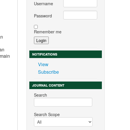
Username
Password
Remember me
an
an
NOTIFICATIONS
emain
View
Subscribe
JOURNAL CONTENT
Search
Search Scope