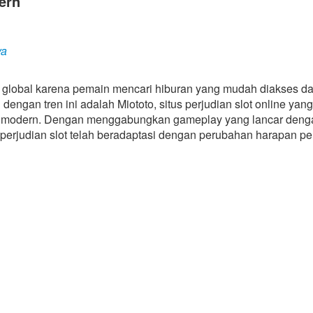
ern
ya
ian global karena pemain mencari hiburan yang mudah diakses d
 dengan tren ini adalah Miototo, situs perjudian slot online yang
tal modern. Dengan menggabungkan gameplay yang lancar deng
perjudian slot telah beradaptasi dengan perubahan harapan p