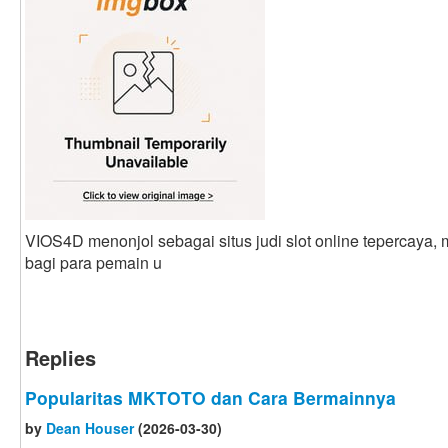
VIOS4D menonjol sebagai situs judi slot online tepercay
bagi para pemain u
Replies
Popularitas MKTOTO dan Cara Bermainnya
by
Dean Houser
(2026-03-30)