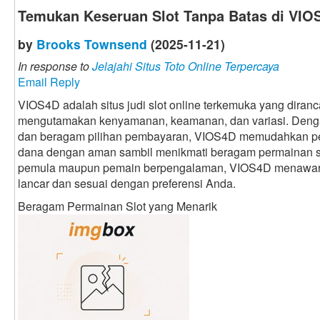
Temukan Keseruan Slot Tanpa Batas di VIO
by
Brooks Townsend
(2025-11-21)
In response to
Jelajahi Situs Toto Online Terpercaya
Email Reply
VIOS4D adalah situs judi slot online terkemuka yang dira
mengutamakan kenyamanan, keamanan, dan variasi. Deng
dan beragam pilihan pembayaran, VIOS4D memudahkan pe
dana dengan aman sambil menikmati beragam permainan sl
pemula maupun pemain berpengalaman, VIOS4D menawar
lancar dan sesuai dengan preferensi Anda.
Beragam Permainan Slot yang Menarik