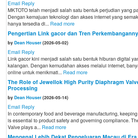
Email Reply
MKTOTO telah menjadi salah satu bentuk perjudian yang palin
Dengan kemajuan teknologi dan akses internet yang semaki
hanya tersedia di...
Read more
Pengertian Link gacor dan Tren Perkembangann
by
Dean Houser
(2026-05-02)
Email Reply
Link gacor kini menjadi salah satu bentuk hiburan digital y
kalangan. Dengan kemudahan akses melalui internet, banya
online untuk menikmati...
Read more
The Role of Jewellok High Purity Diaphragm Valv
Processing
by
Dean Houser
(2026-05-14)
Email Reply
In contemporary food and beverage manufacturing, keeping st
is essential to product safety and governing compliance. T
Valve plays a...
Read more
Mengenal Lebih Dekat Pengeluaran Macau di Era 