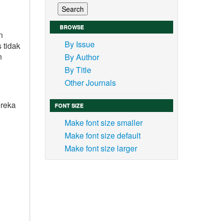
BROWSE
n
By Issue
 tidak
n
By Author
By Title
Other Journals
ereka
FONT SIZE
Make font size smaller
Make font size default
Make font size larger