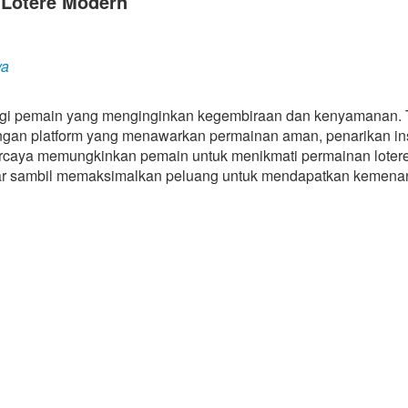
 Lotere Modern
ya
r bagi pemain yang menginginkan kegembiraan dan kenyamanan. 
dengan platform yang menawarkan permainan aman, penarikan in
ercaya memungkinkan pemain untuk menikmati permainan loter
car sambil memaksimalkan peluang untuk mendapatkan kemen