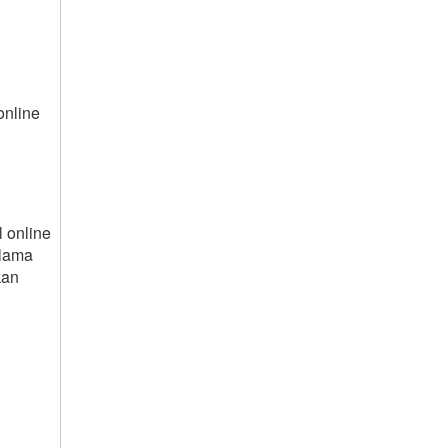
online
 online
elama
kan