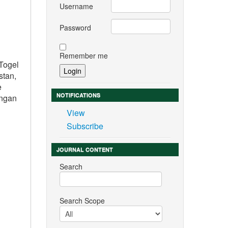
Username
Password
Remember me
Togel
stan,
e
NOTIFICATIONS
angan
View
Subscribe
JOURNAL CONTENT
Search
Search Scope