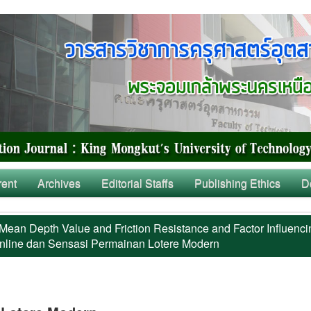
rent
Archives
Editorial Staffs
Publishing Ethics
D
Mean Depth Value and Friction Resistance and Factor Influenci
nline dan Sensasi Permainan Lotere Modern