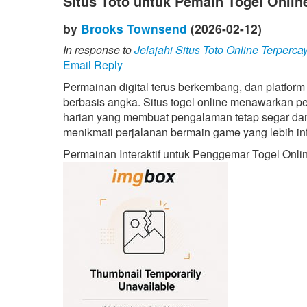
Situs Toto untuk Pemain Togel Onli
by
Brooks Townsend
(2026-02-12)
In response to
Jelajahi Situs Toto Online Terperca
Email Reply
Permainan digital terus berkembang, dan platform
berbasis angka. Situs togel online menawarkan pe
harian yang membuat pengalaman tetap segar dan
menikmati perjalanan bermain game yang lebih i
Permainan Interaktif untuk Penggemar Togel Onli