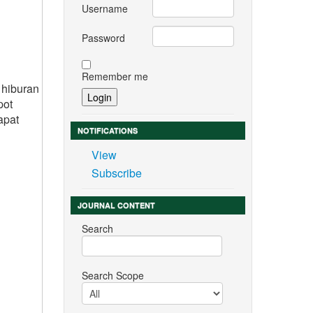
Username
Password
Remember me
 hiburan
pot
apat
NOTIFICATIONS
View
Subscribe
JOURNAL CONTENT
Search
Search Scope