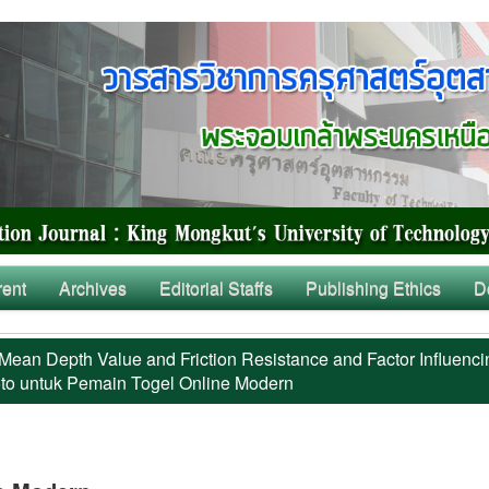
rent
Archives
Editorial Staffs
Publishing Ethics
D
Mean Depth Value and Friction Resistance and Factor Influenci
oto untuk Pemain Togel Online Modern