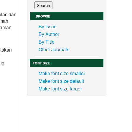
elas dan
BROWSE
amah
By Issue
yaman
By Author
By Title
Other Journals
ptakan
g
ng
FONT SIZE
Make font size smaller
Make font size default
Make font size larger