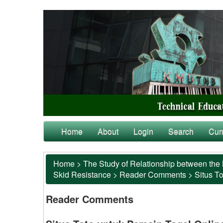
Home
About
Login
Search
Cur
Home
>
The Study of Relationship between the 
Skid Resistance
>
Reader Comments
>
Situs T
Reader Comments