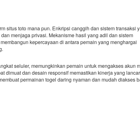
rm situs toto mana pun. Enkripsi canggih dan sistem transaksi 
dan menjaga privasi. Mekanisme hasil yang adil dan sistem
 membangun kepercayaan di antara pemain yang menghargai
g.
angkat seluler, memungkinkan pemain untuk mengakses akun 
at dimuat dan desain responsif memastikan kinerja yang lanca
 ini membuat permainan togel daring nyaman dan mudah diakses b