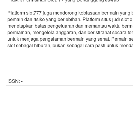
Platform slot777 juga mendorong kebiasaan bermain yang 
pemain dari risiko yang berlebihan. Platform situs judi slot
menetapkan batas pengeluaran dan memantau waktu ber
permainan, mengelola anggaran, dan beristirahat secara te
untuk menjaga pengalaman bermain yang sehat. Pemain 
slot sebagai hiburan, bukan sebagai cara pasti untuk men
ISSN: -