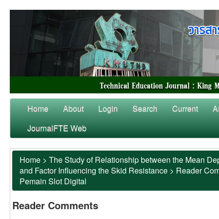
Home
About
Login
Search
Current
A
JournalFTE Web
Home
>
The Study of Relationship between the Mean Dep
and Factor Influencing the Skid Resistance
>
Reader Co
Pemain Slot Digital
Reader Comments