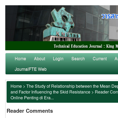
Home
About
Login
Search
Current
A
JournalFTE Web
Home
>
The Study of Relationship between the Mean Dep
and Factor Influencing the Skid Resistance
>
Reader Co
Online Penting di Era...
Reader Comments