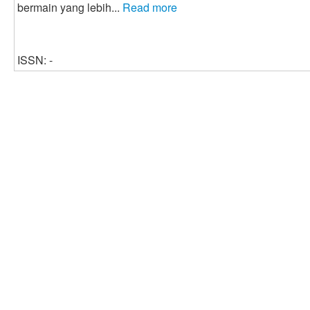
bermain yang lebih...
Read more
ISSN: -