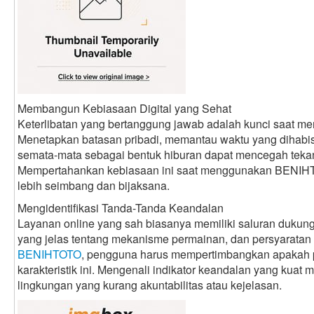
Membangun Kebiasaan Digital yang Sehat
Keterlibatan yang bertanggung jawab adalah kunci saat men
Menetapkan batasan pribadi, memantau waktu yang dihabi
semata-mata sebagai bentuk hiburan dapat mencegah tekan
Mempertahankan kebiasaan ini saat menggunakan BENIH
lebih seimbang dan bijaksana.
Mengidentifikasi Tanda-Tanda Keandalan
Layanan online yang sah biasanya memiliki saluran dukun
yang jelas tentang mekanisme permainan, dan persyaratan
BENIHTOTO
, pengguna harus mempertimbangkan apakah p
karakteristik ini. Mengenali indikator keandalan yang ku
lingkungan yang kurang akuntabilitas atau kejelasan.