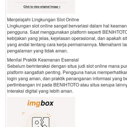
Menjelajahi Lingkungan Slot Online
Lingkungan slot online sangat bervariasi dalam hal keaman
pengguna. Saat menggunakan platform seperti BENIHTOT
kebijakan yang jelas, kejelasan operasional, dan apakah si
yang andal tentang cara kerja permainannya. Memahami l
pengalaman yang tidak aman.
Menilai Praktik Keamanan Esensial
Sebelum berinteraksi dengan situs judi slot online mana 
platform sangatlah penting. Pengguna harus memperhatikan
login yang aman, dan praktik penanganan informasi yang 
pertimbangan ini pada BENIHTOTO atau situs serupa lai
interaksi digital yang lebih aman.