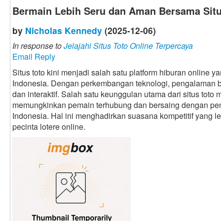
Bermain Lebih Seru dan Aman Bersama Situ
by
Nicholas Kennedy
(2025-12-06)
In response to
Jelajahi Situs Toto Online Terpercaya
Email Reply
Situs toto kini menjadi salah satu platform hiburan online y
Indonesia. Dengan perkembangan teknologi, pengalaman 
dan interaktif. Salah satu keunggulan utama dari situs to
memungkinkan pemain terhubung dan bersaing dengan peng
Indonesia. Hal ini menghadirkan suasana kompetitif yang l
pecinta lotere online.