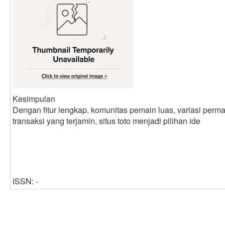
Kesimpulan
Dengan fitur lengkap, komunitas pemain luas, variasi perm
transaksi yang terjamin, situs toto menjadi pilihan ide
ISSN: -