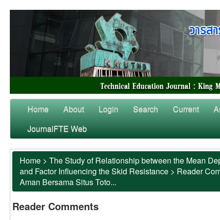
Home
About
Login
Search
Current
A
JournalFTE Web
Home
>
The Study of Relationship between the Mean Dep
and Factor Influencing the Skid Resistance
>
Reader Co
Aman Bersama Situs Toto...
Reader Comments