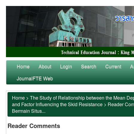
Home
About
Login
Search
Current
A
JournalFTE Web
Home
>
The Study of Relationship between the Mean Dep
and Factor Influencing the Skid Resistance
>
Reader Co
Bermain Situs...
Reader Comments