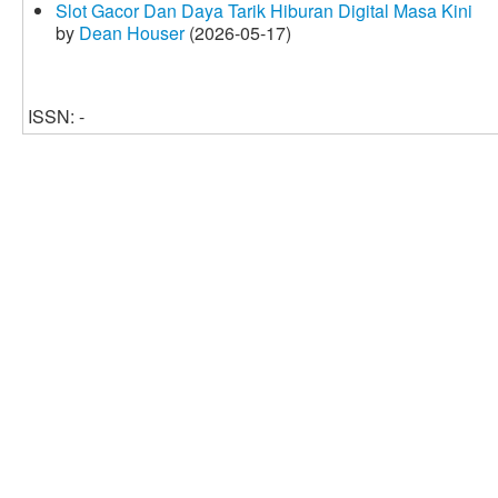
Slot Gacor Dan Daya Tarik Hiburan Digital Masa Kini
by
Dean Houser
(2026-05-17)
ISSN: -