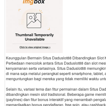
Keunggulan Bermain Situs Daduslot88 Dibandingkan Slot 
Perbedaan mencolok antara Situs Daduslot88 dan slot mesi
kenyamanan serta variasinya. Situs Daduslot88 memungki
di mana saja melalui perangkat seperti smartphone, tablet, a
menguntungkan bagi mereka yang tidak memiliki waktu untu
Selain itu, variasi tema dan fitur permainan dalam Situs Da
dibandingkan mesin slot tradisional. Beberapa game memil
(paylines) dan fitur bonus interaktif yang menambah penga
memanfaatkan bonus pendaftaran, free spin, atau cashback 