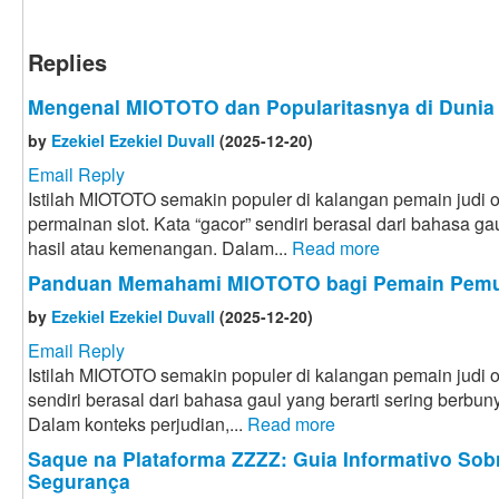
Replies
Mengenal MIOTOTO dan Popularitasnya di Dunia 
by
Ezekiel Ezekiel Duvall
(2025-12-20)
Email Reply
Istilah MIOTOTO semakin populer di kalangan pemain judi
permainan slot. Kata “gacor” sendiri berasal dari bahasa g
hasil atau kemenangan. Dalam...
Read more
Panduan Memahami MIOTOTO bagi Pemain Pemu
by
Ezekiel Ezekiel Duvall
(2025-12-20)
Email Reply
Istilah MIOTOTO semakin populer di kalangan pemain judi on
sendiri berasal dari bahasa gaul yang berarti sering berbun
Dalam konteks perjudian,...
Read more
Saque na Plataforma ZZZZ: Guia Informativo Sob
Segurança