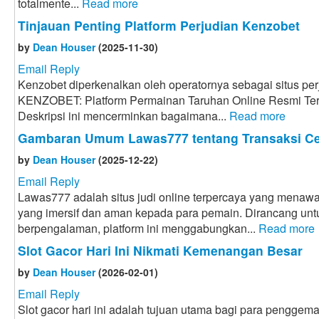
totalmente...
Read more
Tinjauan Penting Platform Perjudian Kenzobet
by
Dean Houser
(2025-11-30)
Email Reply
Kenzobet diperkenalkan oleh operatornya sebagai situs pe
KENZOBET: Platform Permainan Taruhan Online Resmi Terb
Deskripsi ini mencerminkan bagaimana...
Read more
Gambaran Umum Lawas777 tentang Transaksi Ce
by
Dean Houser
(2025-12-22)
Email Reply
Lawas777 adalah situs judi online terpercaya yang mena
yang imersif dan aman kepada para pemain. Dirancang unt
berpengalaman, platform ini menggabungkan...
Read more
Slot Gacor Hari Ini Nikmati Kemenangan Besar
by
Dean Houser
(2026-02-01)
Email Reply
Slot gacor hari ini adalah tujuan utama bagi para penggema