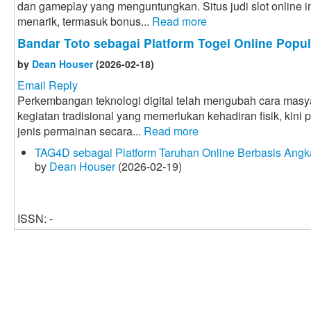
dan gameplay yang menguntungkan. Situs judi slot online 
menarik, termasuk bonus...
Read more
Bandar Toto sebagai Platform Togel Online Popu
by
Dean Houser
(2026-02-18)
Email Reply
Perkembangan teknologi digital telah mengubah cara masy
kegiatan tradisional yang memerlukan kehadiran fisik, kin
jenis permainan secara...
Read more
TAG4D sebagai Platform Taruhan Online Berbasis Angk
by
Dean Houser
(2026-02-19)
ISSN: -