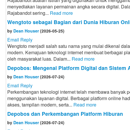
Rajabandot adalah istilah yang digunakan untuk menggamba
menyediakan layanan permainan angka secara digital. Dal
Rajabandot sering...
Read more
Wengtoto sebagai Bagian dari Dunia Hiburan Onl
by
Dean Houser
(2026-05-25)
Email Reply
Wengtoto menjadi salah satu nama yang mulai dikenal dal
modern. Kemajuan teknologi internet membuat berbagai pl
oleh masyarakat luas. Dalam...
Read more
Depobos: Mengenal Platform Digital dan Sistem 
by
Dean Houser
(2026-07-24)
Email Reply
Perkembangan teknologi internet telah membawa banyak p
menggunakan layanan digital. Berbagai platform online 
akses, tampilan modern, serta...
Read more
Depobos dan Perkembangan Platform Hiburan
by
Dean Houser
(2026-07-24)