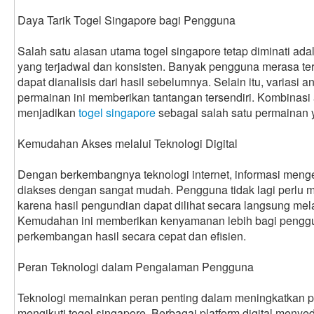
Daya Tarik Togel Singapore bagi Pengguna
Salah satu alasan utama togel singapore tetap diminati ad
yang terjadwal dan konsisten. Banyak pengguna merasa te
dapat dianalisis dari hasil sebelumnya. Selain itu, variasi
permainan ini memberikan tantangan tersendiri. Kombinasi
menjadikan
togel singapore
sebagai salah satu permainan 
Kemudahan Akses melalui Teknologi Digital
Dengan berkembangnya teknologi internet, informasi mengen
diakses dengan sangat mudah. Pengguna tidak lagi perlu 
karena hasil pengundian dapat dilihat secara langsung melal
Kemudahan ini memberikan kenyamanan lebih bagi penggu
perkembangan hasil secara cepat dan efisien.
Peran Teknologi dalam Pengalaman Pengguna
Teknologi memainkan peran penting dalam meningkatkan
mengikuti togel singapore. Berbagai platform digital menyediak