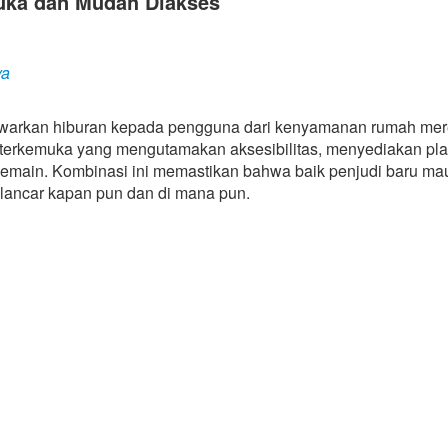
muka dan Mudah Diakses
ya
enawarkan hiburan kepada pengguna dari kenyamanan rumah mer
e terkemuka yang mengutamakan aksesibilitas, menyediakan pla
a pemain. Kombinasi ini memastikan bahwa baik penjudi baru m
lancar kapan pun dan di mana pun.