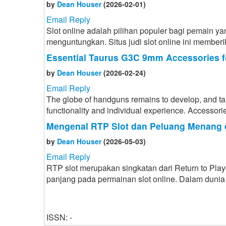
by
Dean Houser
(2026-02-01)
Email Reply
Slot online adalah pilihan populer bagi pemai
menguntungkan. Situs judi slot online ini member
Essential Taurus G3C 9mm Accessories fo
by
Dean Houser
(2026-02-24)
Email Reply
The globe of handguns remains to develop, and ta
functionality and individual experience. Accessor
Mengenal RTP Slot dan Peluang Menang 
by
Dean Houser
(2026-05-03)
Email Reply
RTP slot merupakan singkatan dari Return to Pla
panjang pada permainan slot online. Dalam dunia per
ISSN: -