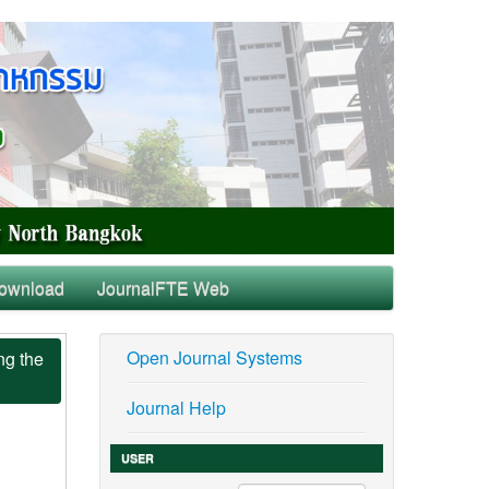
ownload
JournalFTE Web
Open Journal Systems
ng the
Journal Help
USER