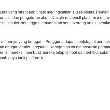
na yang dirancang untuk meningkatkan aksesibilitas. Pemain
omosi, dan pengaturan akun. Desain responsif platform memas
gkat seluler, sehingga memudahkan semua orang untuk menikma
rmainannya yang beragam. Pengguna dapat menjelajahi permai
main dengan dealer langsung. Keragaman ini memastikan pemai
nsi mereka, membuat mereka tetap terlibat dan terhibur sela
h daya tarik platform ini.