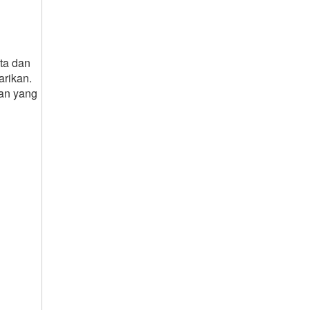
ta dan
rikan.
an yang