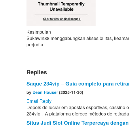
Kesimpulan
Sukawin88 menggabungkan aksesibilitas, keaman
perjudia
Replies
Saque 234vip – Guia completo para retira
by
Dean Houser
(2025-11-30)
Email Reply
Depois de lucrar em apostas esportivas, cassino
234vip . A plataforma oferece métodos de retirada
Situs Judi Slot Online Terpercaya denga