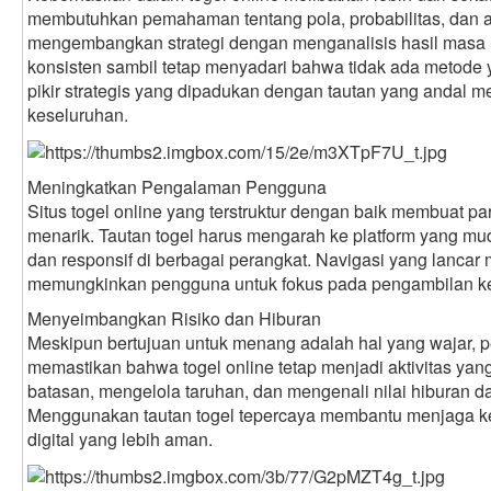
membutuhkan pemahaman tentang pola, probabilitas, dan 
mengembangkan strategi dengan menganalisis hasil masa 
konsisten sambil tetap menyadari bahwa tidak ada metod
pikir strategis yang dipadukan dengan tautan yang andal
keseluruhan.
Meningkatkan Pengalaman Pengguna
Situs togel online yang terstruktur dengan baik membuat par
menarik. Tautan togel harus mengarah ke platform yang muda
dan responsif di berbagai perangkat. Navigasi yang lanca
memungkinkan pengguna untuk fokus pada pengambilan kep
Menyeimbangkan Risiko dan Hiburan
Meskipun bertujuan untuk menang adalah hal yang wajar, 
memastikan bahwa togel online tetap menjadi aktivitas 
batasan, mengelola taruhan, dan mengenali nilai hiburan d
Menggunakan tautan togel tepercaya membantu menjaga k
digital yang lebih aman.