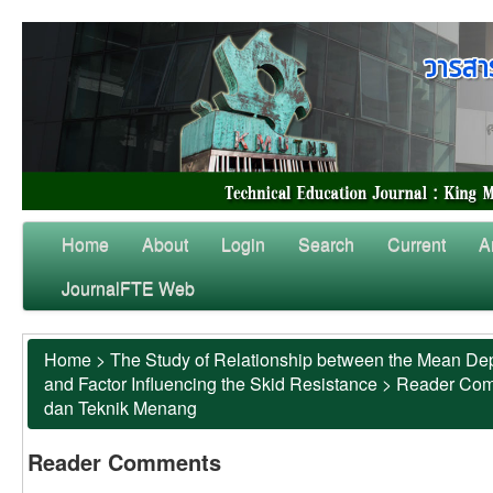
Home
About
Login
Search
Current
A
JournalFTE Web
Home
>
The Study of Relationship between the Mean Dep
and Factor Influencing the Skid Resistance
>
Reader Co
dan Teknik Menang
Reader Comments