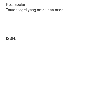
Kesimpulan
Tautan togel yang aman dan andal
ISSN: -