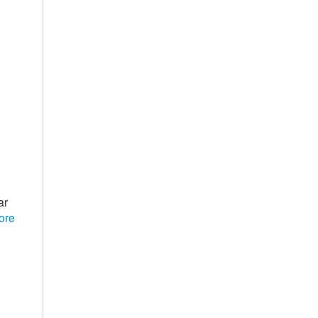
ar
ore