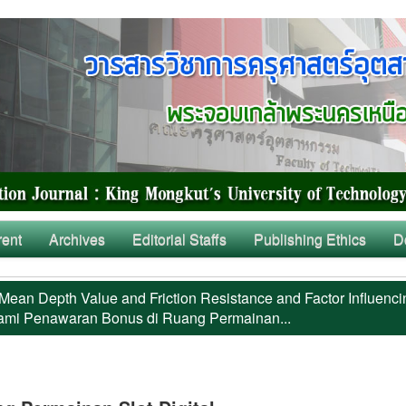
rent
Archives
Editorial Staffs
Publishing Ethics
D
Mean Depth Value and Friction Resistance and Factor Influenci
mi Penawaran Bonus di Ruang Permainan...