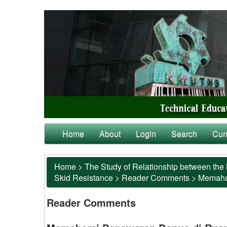
Home
About
Login
Search
Cur
Home
>
The Study of Relationship between the 
Skid Resistance
>
Reader Comments
>
Memaha
Reader Comments