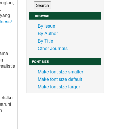
rugian,
.
 yang
BROWSE
iness/
By Issue
By Author
By Title
Other Journals
tama
g.
FONT SIZE
alistis
Make font size smaller
Make font size default
Make font size larger
risiko
garuhi
n