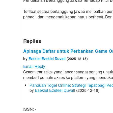
Pendekatan Bertanggung Jawab Terhadap Fitur 
Terlibat secara bertanggung jawab melibatkan p
pribadi, dan mengenali kapan harus berhenti. Bonu
Replies
Apinaga Daftar untuk Perbankan Game O
by
Ezekiel Ezekiel Duvall
(2025-12-15)
Email Reply
Sistem transaksi yang lancar sangat penting unt
memberi pemain akses ke platform yang mendukun
Panduan Togel Online: Strategi Tepat bagi Pe
by
Ezekiel Ezekiel Duvall
(2025-12-16)
ISSN: -