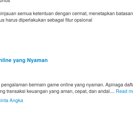
Bonus
eninjauan semua ketentuan dengan cermat, menetapkan batasan
s harus diperlakukan sebagai fitur opsional
nline yang Nyaman
uk pengalaman bermain game online yang nyaman. Apinaga daft
g transaksi keuangan yang aman, cepat, dan andal....
Read m
cinta Angka