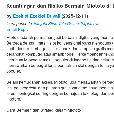
Keuntungan dan Risiko Bermain Miototo di E
by
Ezekiel Ezekiel Duvall
(2025-12-11)
In response to
Jelajahi Situs Toto Online Terpercaya
Email Reply
Miototo adalah permainan judi berbasis digital yang meniru me
Berbeda dengan mesin slot konvensional yang menggunakan
hadir dengan berbagai fitur menarik dan tampilan grafis m
perangkat komputer atau smartphone. Perkembangan teknol
membuat Miototo semakin populer di Indonesia dan seluruh 
menawarkan berbagai jenis permainan slot dengan tema yan
populer.
Selain kemudahan akses, Miototo juga menawarkan berbagai 
jackpot progresif, dan putaran gratis yang membuat pemain s
terus meningkat seiring dengan kemajuan teknologi dan p
modern.
Cara Bermain dan Strategi dalam Miototo