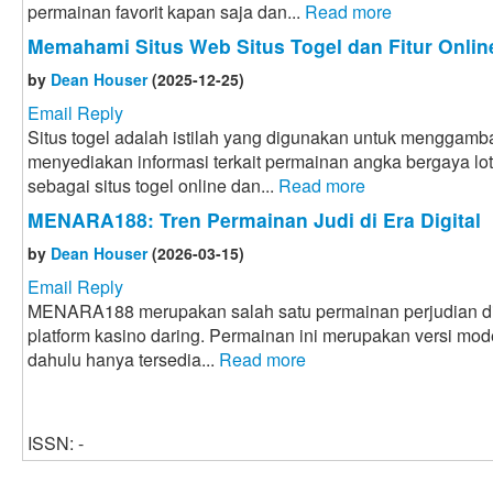
permainan favorit kapan saja dan...
Read more
Memahami Situs Web Situs Togel dan Fitur Onlin
by
Dean Houser
(2025-12-25)
Email Reply
Situs togel adalah istilah yang digunakan untuk menggamba
menyediakan informasi terkait permainan angka bergaya loter
sebagai situs togel online dan...
Read more
MENARA188: Tren Permainan Judi di Era Digital
by
Dean Houser
(2026-03-15)
Email Reply
MENARA188 merupakan salah satu permainan perjudian digi
platform kasino daring. Permainan ini merupakan versi mode
dahulu hanya tersedia...
Read more
ISSN: -