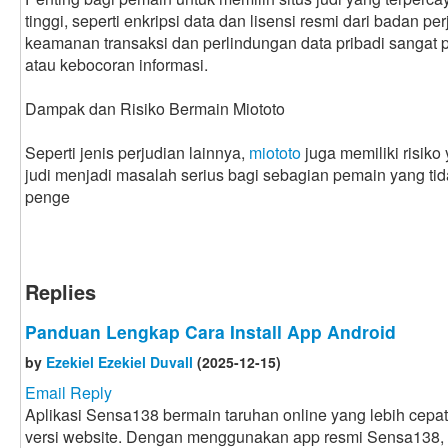
tinggi, seperti enkripsi data dan lisensi resmi dari badan p
keamanan transaksi dan perlindungan data pribadi sangat pe
atau kebocoran informasi.
Dampak dan Risiko Bermain Miototo
Seperti jenis perjudian lainnya,
miototo
juga memiliki risik
judi menjadi masalah serius bagi sebagian pemain yang ti
penge
Replies
Panduan Lengkap Cara Install App Android
by
Ezekiel Ezekiel Duvall
(2025-12-15)
Email Reply
Aplikasi Sensa138 bermain taruhan online yang lebih cepat
versi website. Dengan menggunakan app resmi Sensa138