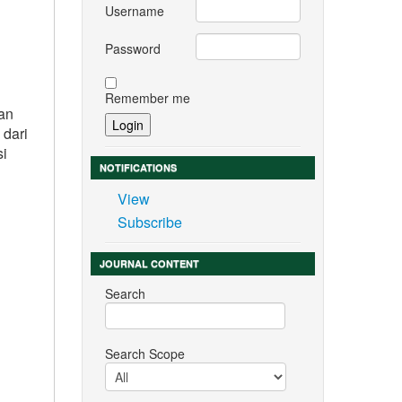
Username
Password
Remember me
gan
 dari
si
NOTIFICATIONS
View
Subscribe
JOURNAL CONTENT
Search
Search Scope