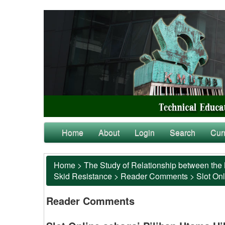
Home
About
Login
Search
Cur
Home
>
The Study of Relationship between the 
Skid Resistance
>
Reader Comments
>
Slot On
Reader Comments