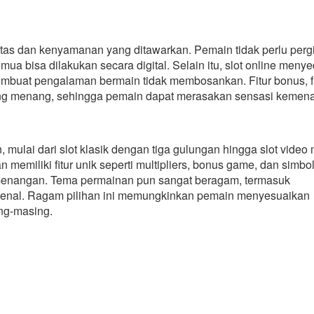
litas dan kenyamanan yang ditawarkan. Pemain tidak perlu perg
mua bisa dilakukan secara digital. Selain itu, slot online meny
embuat pengalaman bermain tidak membosankan. Fitur bonus, f
uang menang, sehingga pemain dapat merasakan sensasi kemen
, mulai dari slot klasik dengan tiga gulungan hingga slot video
memiliki fitur unik seperti multipliers, bonus game, dan simbol 
menangan. Tema permainan pun sangat beragam, termasuk
terkenal. Ragam pilihan ini memungkinkan pemain menyesuaikan
ng-masing.