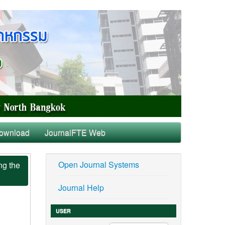
ownload
JournalFTE Web
Open Journal Systems
ng the
Journal Help
USER