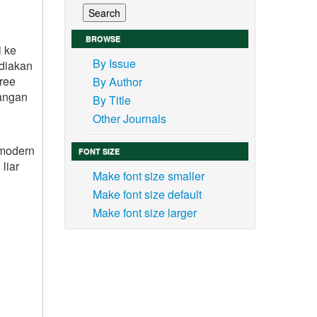
BROWSE
i ke
By Issue
ediakan
ree
By Author
angan
By Title
Other Journals
 modern
FONT SIZE
liar
Make font size smaller
Make font size default
Make font size larger