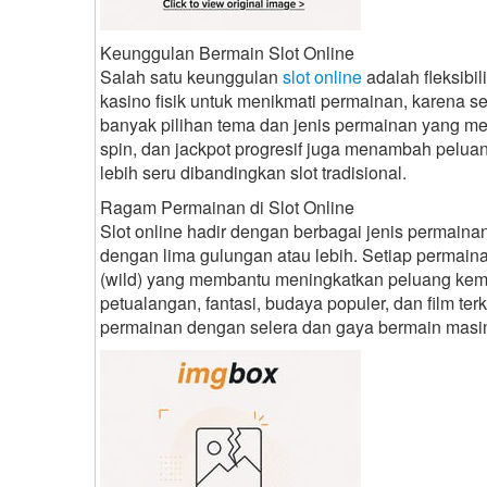
Keunggulan Bermain Slot Online
Salah satu keunggulan
slot online
adalah fleksibi
kasino fisik untuk menikmati permainan, karena se
banyak pilihan tema dan jenis permainan yang m
spin, dan jackpot progresif juga menambah pel
lebih seru dibandingkan slot tradisional.
Ragam Permainan di Slot Online
Slot online hadir dengan berbagai jenis permainan
dengan lima gulungan atau lebih. Setiap permainan 
(wild) yang membantu meningkatkan peluang ke
petualangan, fantasi, budaya populer, dan film 
permainan dengan selera dan gaya bermain masi