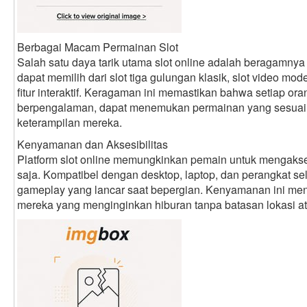
Berbagai Macam Permainan Slot
Salah satu daya tarik utama slot online adalah beragamny
dapat memilih dari slot tiga gulungan klasik, slot video m
fitur interaktif. Keragaman ini memastikan bahwa setiap or
berpengalaman, dapat menemukan permainan yang sesuai 
keterampilan mereka.
Kenyamanan dan Aksesibilitas
Platform slot online memungkinkan pemain untuk mengaks
saja. Kompatibel dengan desktop, laptop, dan perangkat sel
gameplay yang lancar saat bepergian. Kenyamanan ini menja
mereka yang menginginkan hiburan tanpa batasan lokasi at