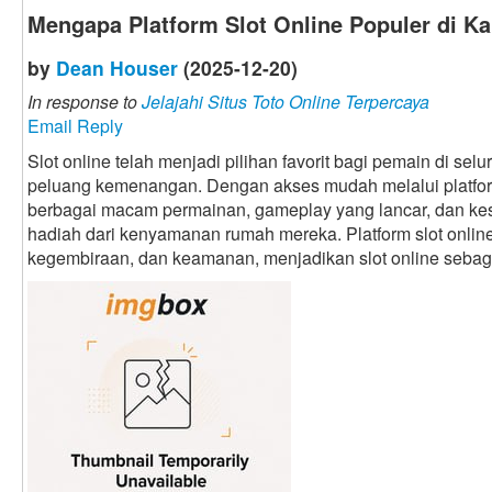
Mengapa Platform Slot Online Populer di K
by
Dean Houser
(2025-12-20)
In response to
Jelajahi Situs Toto Online Terpercaya
Email Reply
Slot online telah menjadi pilihan favorit bagi pemain di se
peluang kemenangan. Dengan akses mudah melalui platform
berbagai macam permainan, gameplay yang lancar, dan 
hadiah dari kenyamanan rumah mereka. Platform slot onl
kegembiraan, dan keamanan, menjadikan slot online sebaga