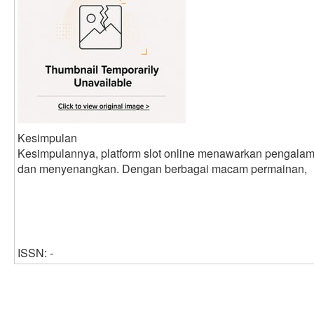
Kesimpulan
Kesimpulannya, platform slot online menawarkan pengala
dan menyenangkan. Dengan berbagai macam permainan,
ISSN: -