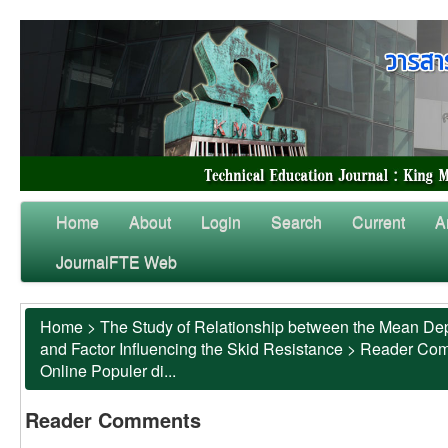
Home
About
Login
Search
Current
A
JournalFTE Web
Home
>
The Study of Relationship between the Mean Dep
and Factor Influencing the Skid Resistance
>
Reader Co
Online Populer di...
Reader Comments