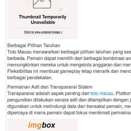
Berbagai Pilihan Taruhan
Toto Macau menawarkan berbagai pilihan taruhan yang se
berbeda. Pemain dapat memilih dari berbagai kombinasi an
memungkinkan mereka untuk mengelola anggaran dan mene
Fleksibilitas ini membuat gameplay tetap menarik dan me
berbagai pendekatan.
Permainan Adil dan Transparansi Sistem
Transparansi adalah aspek penting dari
toto macau
. Platf
pengundian dilakukan secara adil dan ditampilkan dengan 
digunakan untuk melindungi data dan transaksi pemain, m
dipercaya di mana pemain dapat fokus menikmati permaina