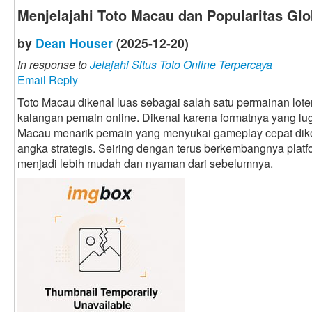
Menjelajahi Toto Macau dan Popularitas Gl
by
Dean Houser
(2025-12-20)
In response to
Jelajahi Situs Toto Online Terpercaya
Email Reply
Toto Macau dikenal luas sebagai salah satu permainan lote
kalangan pemain online. Dikenal karena formatnya yang lu
Macau menarik pemain yang menyukai gameplay cepat dik
angka strategis. Seiring dengan terus berkembangnya platf
menjadi lebih mudah dan nyaman dari sebelumnya.